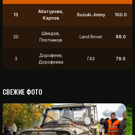
9
Маслов, Ходько
УАЗ
250.0
Чистяков,
21
УАЗ
211.0
Петухов
Охотников,
12
Toyota
118.5
Фердман
15
Ушаков, Попов
УАЗ
88.0
СВЕЖИЕ ФОТО