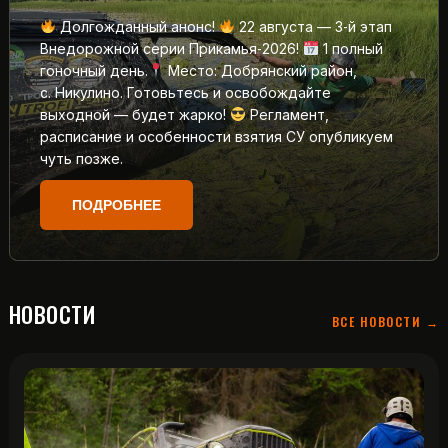
Долгожданный анонс!
22 августа — 3‑й этап
Внедорожной серии Прикамья‑2026!
1 полный
гоночный день.
Место: Добрянский район,
с. Никулино. Готовьтесь и освобождайте
выходной — будет жарко!
Регламент,
расписание и особенности взятия СУ опубликуем
чуть позже.
ПОДРОБНЕЕ
НОВОСТИ
ВСЕ НОВОСТИ →