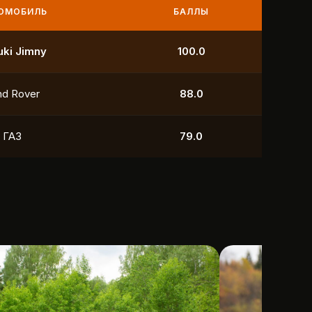
МОБИЛЬ
БАЛЛЫ
УАЗ
250.0
УАЗ
211.0
yota
118.5
УАЗ
88.0