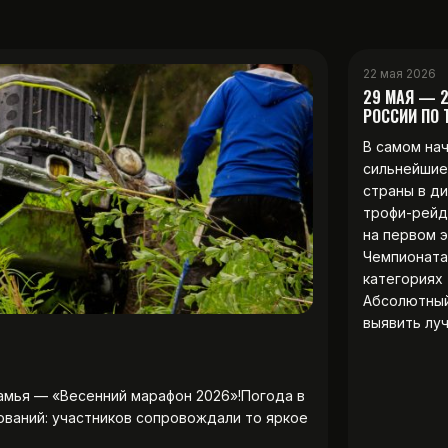
22 мая 2026
29 МАЯ — 
РОССИИ ПО
В самом на
сильнейшие
страны в д
трофи-рейд
на первом 
Чемпионата
категориях 
Абсолютны
выявить лу
амья — «Весенний марафон 2026»!Погода в
ований: участников сопровождали то яркое