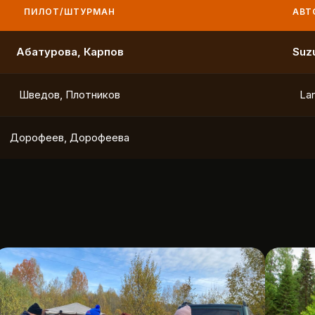
ПИЛОТ/ШТУРМАН
АВТО
Маслов, Ходько
Чистяков, Петухов
Охотников, Фердман
To
Ушаков, Попов