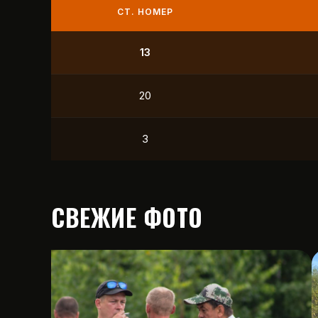
СТ. НОМЕР
9
21
12
15
СВЕЖИЕ ФОТО