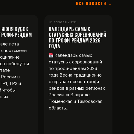
ВСЕ НОВОСТИ →
16 апреля 2026
2 ИЮНЯ КУБОК
КАЛЕНДАРЬ САМЫХ
 ТРОФИ-РЕЙДАМ
СТАТУСНЫХ СОРЕВНОВАНИЙ
ПО ТРОФИ-РЕЙДАМ 2026
чале лета
ГОДА
 спортсмены
Календарь самых
исциплине
статусных соревнований
ов соберутся
по трофи-рейдам 2026
этапе
года Весна традиционно
 России в
открывает сезон трофи-
ТР1, ТР2 и
рейдов в разных регионах
й чтобы
России. ➡ В апреле
чших…
Тюменская и Тамбовская
область…