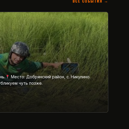
ВСЕ СОБЫТИЯ →
нь.
Место: Добрянский район, с. Никулино.
убликуем чуть позже.