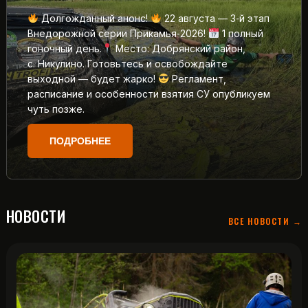
Долгожданный анонс!
22 августа — 3‑й этап
Внедорожной серии Прикамья‑2026!
1 полный
гоночный день.
Место: Добрянский район,
с. Никулино. Готовьтесь и освобождайте
выходной — будет жарко!
Регламент,
расписание и особенности взятия СУ опубликуем
чуть позже.
ПОДРОБНЕЕ
НОВОСТИ
ВСЕ НОВОСТИ →