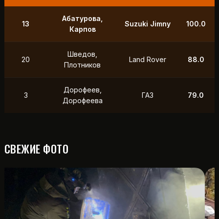
9
Маслов, Ходько
УАЗ
250.0
Чистяков,
21
УАЗ
211.0
Петухов
Охотников,
12
Toyota
118.5
Фердман
15
Ушаков, Попов
УАЗ
88.0
СВЕЖИЕ ФОТО