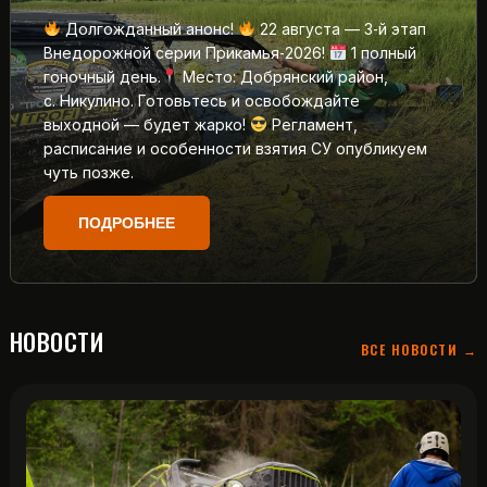
Долгожданный анонс!
22 августа — 3‑й этап
Внедорожной серии Прикамья‑2026!
1 полный
гоночный день.
Место: Добрянский район,
с. Никулино. Готовьтесь и освобождайте
выходной — будет жарко!
Регламент,
расписание и особенности взятия СУ опубликуем
чуть позже.
ПОДРОБНЕЕ
НОВОСТИ
ВСЕ НОВОСТИ →