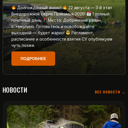
Долгожданный анонс!
22 августа — 3‑й этап
Внедорожной серии Прикамья‑2026!
1 полный
гоночный день.
Место: Добрянский район,
с. Никулино. Готовьтесь и освобождайте
выходной — будет жарко!
Регламент,
расписание и особенности взятия СУ опубликуем
чуть позже.
ПОДРОБНЕЕ
НОВОСТИ
ВСЕ НОВОСТИ →