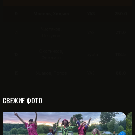
9
Маслов, Ходько
УАЗ
250.0
Чистяков,
21
УАЗ
211.0
Петухов
Охотников,
12
Toyota
118.5
Фердман
15
Ушаков, Попов
УАЗ
88.0
СВЕЖИЕ ФОТО