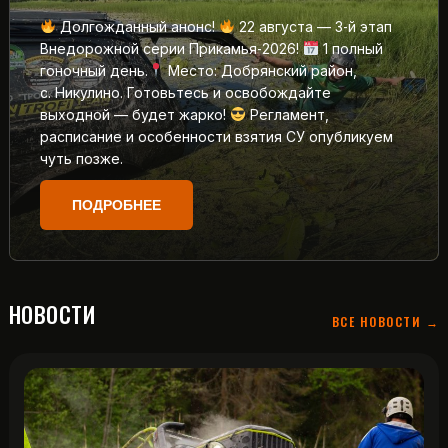
Долгожданный анонс!
22 августа — 3‑й этап
Внедорожной серии Прикамья‑2026!
1 полный
гоночный день.
Место: Добрянский район,
с. Никулино. Готовьтесь и освобождайте
выходной — будет жарко!
Регламент,
расписание и особенности взятия СУ опубликуем
чуть позже.
ПОДРОБНЕЕ
НОВОСТИ
ВСЕ НОВОСТИ →