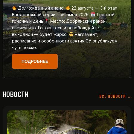
Долгожданный анонс!
22 августа — 3‑й этап
Внедорожной серии Прикамья‑2026!
1 полный
гоночный день.
Место: Добрянский район,
с. Никулино. Готовьтесь и освобождайте
выходной — будет жарко!
Регламент,
расписание и особенности взятия СУ опубликуем
чуть позже.
ПОДРОБНЕЕ
НОВОСТИ
ВСЕ НОВОСТИ →