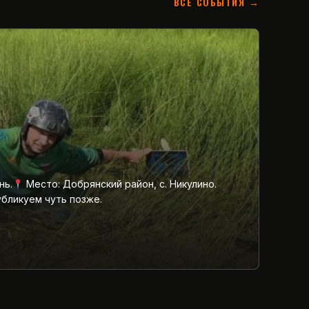
ВСЕ СОБЫТИЯ →
нь.
Место: Добрянский район, с. Никулино.
убликуем чуть позже.