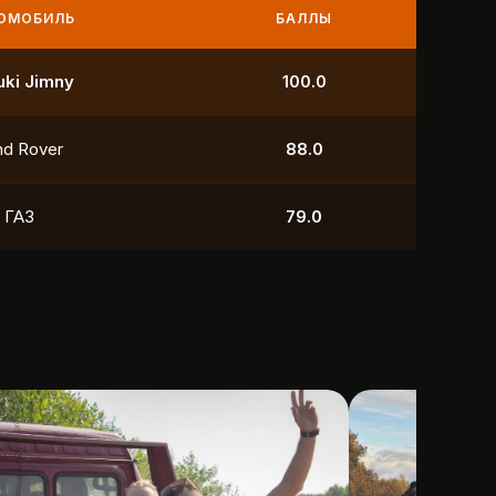
МОБИЛЬ
БАЛЛЫ
УАЗ
250.0
УАЗ
211.0
yota
118.5
УАЗ
88.0