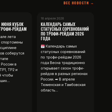
ВСЕ НОВОСТИ →
16 апреля 2026
2 ИЮНЯ КУБОК
КАЛЕНДАРЬ САМЫХ
 ТРОФИ-РЕЙДАМ
СТАТУСНЫХ СОРЕВНОВАНИЙ
ПО ТРОФИ-РЕЙДАМ 2026
чале лета
ГОДА
 спортсмены
Календарь самых
исциплине
статусных соревнований
ов соберутся
по трофи-рейдам 2026
этапе
года Весна традиционно
 России в
открывает сезон трофи-
ТР1, ТР2 и
рейдов в разных регионах
й чтобы
России. ➡ В апреле
чших…
Тюменская и Тамбовская
область…