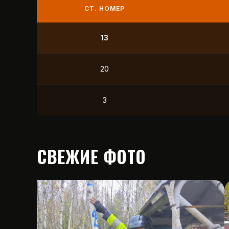
СТ. НОМЕР
9
21
12
15
СВЕЖИЕ ФОТО