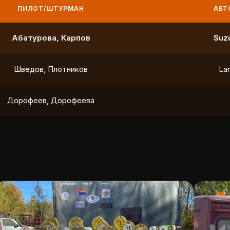
ПИЛОТ/ШТУРМАН
АВТО
Маслов, Ходько
Чистяков, Петухов
Охотников, Фердман
To
Ушаков, Попов