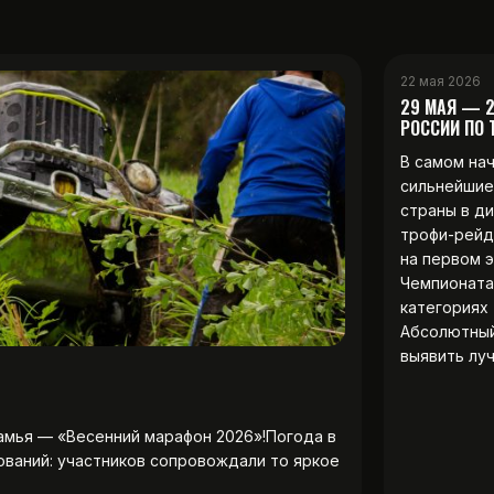
22 мая 2026
29 МАЯ — 
РОССИИ ПО
В самом на
сильнейшие
страны в д
трофи-рейд
на первом 
Чемпионата
категориях 
Абсолютны
выявить лу
амья — «Весенний марафон 2026»!Погода в
ований: участников сопровождали то яркое