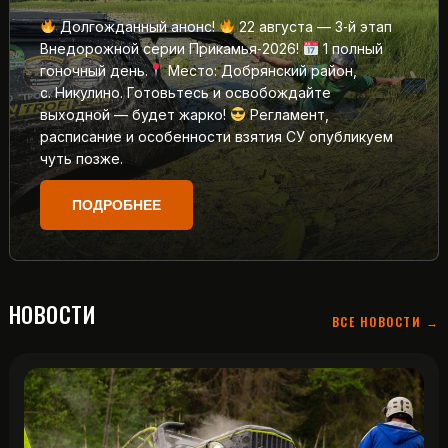
Долгожданный анонс!
22 августа — 3‑й этап
Внедорожной серии Прикамья‑2026!
1 полный
гоночный день.
Место: Добрянский район,
с. Никулино. Готовьтесь и освобождайте
выходной — будет жарко!
Регламент,
расписание и особенности взятия СУ опубликуем
чуть позже.
ПОДРОБНЕЕ
НОВОСТИ
ВСЕ НОВОСТИ →