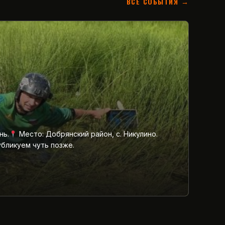
ВСЕ СОБЫТИЯ →
нь.
Место: Добрянский район, с. Никулино.
убликуем чуть позже.