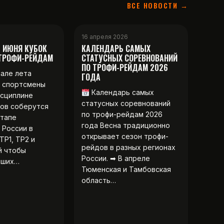
ВСЕ НОВОСТИ →
16 апреля 2026
2 ИЮНЯ КУБОК
КАЛЕНДАРЬ САМЫХ
 ТРОФИ-РЕЙДАМ
СТАТУСНЫХ СОРЕВНОВАНИЙ
ПО ТРОФИ-РЕЙДАМ 2026
чале лета
ГОДА
 спортсмены
Календарь самых
исциплине
статусных соревнований
ов соберутся
по трофи-рейдам 2026
этапе
года Весна традиционно
 России в
открывает сезон трофи-
ТР1, ТР2 и
рейдов в разных регионах
й чтобы
России. ➡ В апреле
чших…
Тюменская и Тамбовская
область…