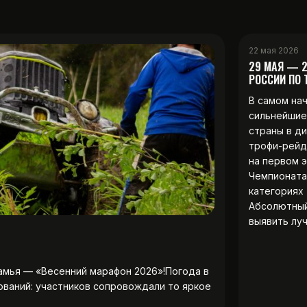
22 мая 2026
29 МАЯ — 
РОССИИ ПО
В самом на
сильнейшие
страны в д
трофи-рейд
на первом 
Чемпионата
категориях 
Абсолютны
выявить лу
амья — «Весенний марафон 2026»!Погода в
ований: участников сопровождали то яркое