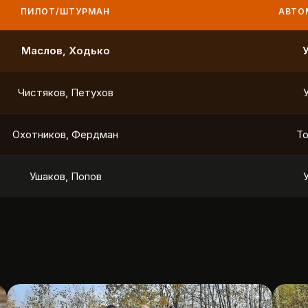
ПИЛОТ/ШТУРМАН
АВТО
Маслов, Ходько
Чистяков, Петухов
Охотников, Фердман
To
Ушаков, Попов