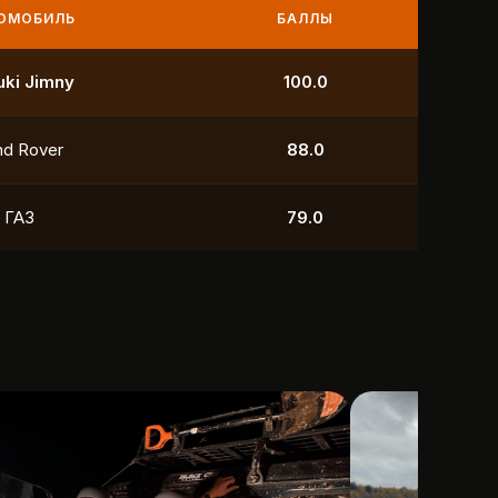
МОБИЛЬ
БАЛЛЫ
УАЗ
250.0
УАЗ
211.0
yota
118.5
УАЗ
88.0