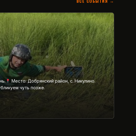
ВСЕ СОБЫТИЯ →
нь.
Место: Добрянский район, с. Никулино.
убликуем чуть позже.