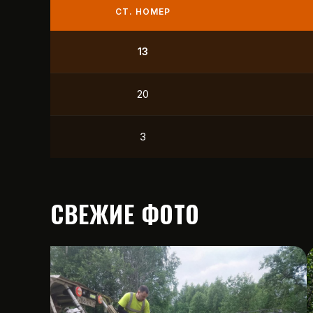
СТ. НОМЕР
9
21
12
15
СВЕЖИЕ ФОТО