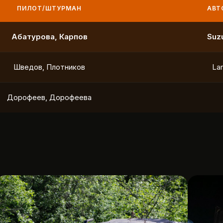
ПИЛОТ/ШТУРМАН
АВТО
Маслов, Ходько
Чистяков, Петухов
Охотников, Фердман
To
Ушаков, Попов