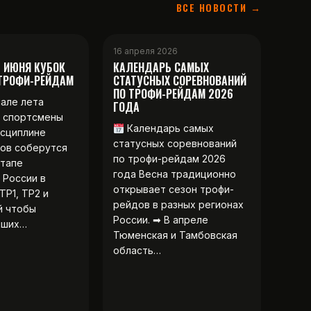
ВСЕ НОВОСТИ →
16 апреля 2026
2 ИЮНЯ КУБОК
КАЛЕНДАРЬ САМЫХ
 ТРОФИ-РЕЙДАМ
СТАТУСНЫХ СОРЕВНОВАНИЙ
ПО ТРОФИ-РЕЙДАМ 2026
чале лета
ГОДА
 спортсмены
Календарь самых
исциплине
статусных соревнований
ов соберутся
по трофи-рейдам 2026
этапе
года Весна традиционно
 России в
открывает сезон трофи-
ТР1, ТР2 и
рейдов в разных регионах
й чтобы
России. ➡ В апреле
чших…
Тюменская и Тамбовская
область…