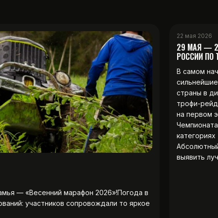
22 мая 2026
29 МАЯ — 
РОССИИ ПО
В самом на
сильнейшие
страны в д
трофи-рейд
на первом 
Чемпионата
категориях 
Абсолютны
выявить лу
амья — «Весенний марафон 2026»!Погода в
ований: участников сопровождали то яркое