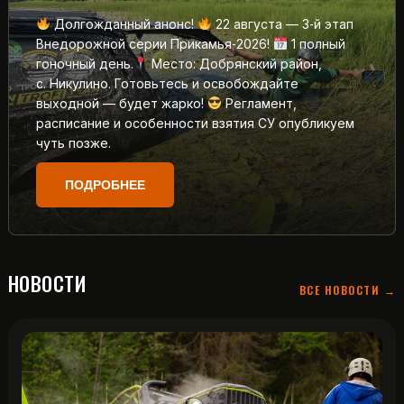
Долгожданный анонс!
22 августа — 3‑й этап
Внедорожной серии Прикамья‑2026!
1 полный
гоночный день.
Место: Добрянский район,
с. Никулино. Готовьтесь и освобождайте
выходной — будет жарко!
Регламент,
расписание и особенности взятия СУ опубликуем
чуть позже.
ПОДРОБНЕЕ
НОВОСТИ
ВСЕ НОВОСТИ →