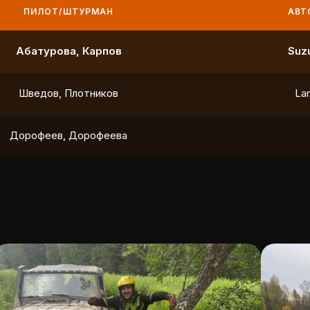
ПИЛОТ/ШТУРМАН
АВТО
Маслов, Ходько
Чистяков, Петухов
Охотников, Фердман
To
Ушаков, Попов