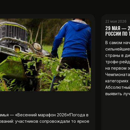
22 мая 2026
29 МАЯ — 
РОССИИ ПО
В самом на
сильнейшие
страны в д
трофи-рейд
на первом 
Чемпионата
категориях 
Абсолютны
выявить лу
амья — «Весенний марафон 2026»!Погода в
ований: участников сопровождали то яркое