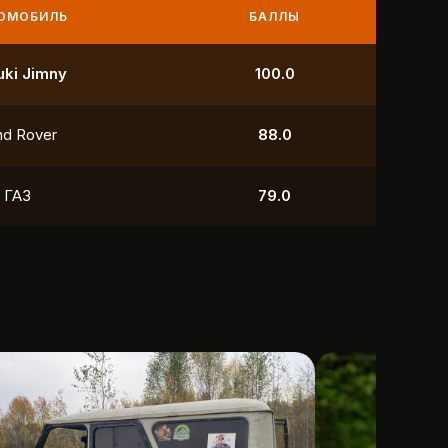
МОБИЛЬ
БАЛЛЫ
УАЗ
250.0
УАЗ
211.0
yota
118.5
УАЗ
88.0