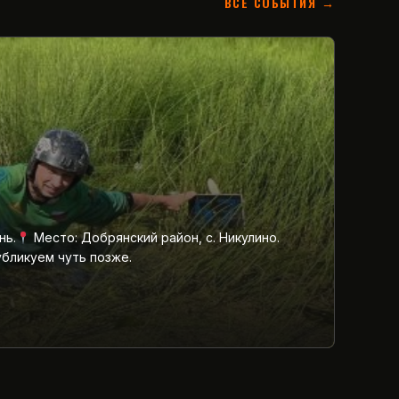
ВСЕ СОБЫТИЯ →
нь.
Место: Добрянский район, с. Никулино.
убликуем чуть позже.