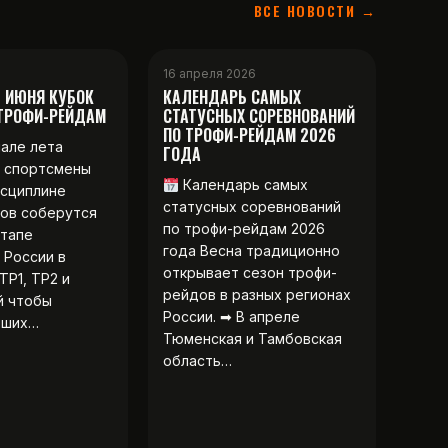
ВСЕ НОВОСТИ →
16 апреля 2026
2 ИЮНЯ КУБОК
КАЛЕНДАРЬ САМЫХ
 ТРОФИ-РЕЙДАМ
СТАТУСНЫХ СОРЕВНОВАНИЙ
ПО ТРОФИ-РЕЙДАМ 2026
чале лета
ГОДА
 спортсмены
Календарь самых
исциплине
статусных соревнований
ов соберутся
по трофи-рейдам 2026
этапе
года Весна традиционно
 России в
открывает сезон трофи-
ТР1, ТР2 и
рейдов в разных регионах
й чтобы
России. ➡ В апреле
чших…
Тюменская и Тамбовская
область…