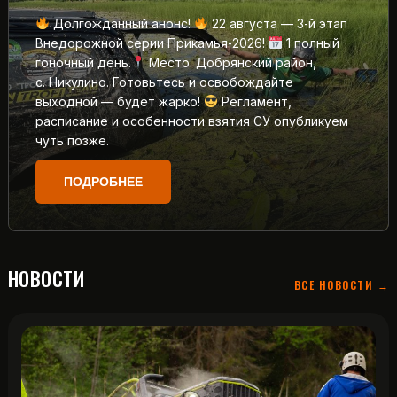
Долгожданный анонс!
22 августа — 3‑й этап
Внедорожной серии Прикамья‑2026!
1 полный
гоночный день.
Место: Добрянский район,
с. Никулино. Готовьтесь и освобождайте
выходной — будет жарко!
Регламент,
расписание и особенности взятия СУ опубликуем
чуть позже.
ПОДРОБНЕЕ
НОВОСТИ
ВСЕ НОВОСТИ →