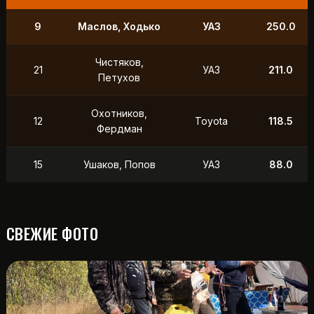
9
Маслов, Ходько
УАЗ
250.0
Чистяков,
21
УАЗ
211.0
Петухов
Охотников,
12
Toyota
118.5
Фердман
15
Ушаков, Попов
УАЗ
88.0
СВЕЖИЕ ФОТО