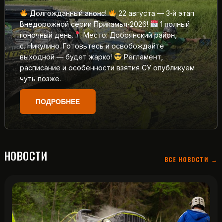
Долгожданный анонс!
22 августа — 3‑й этап
Внедорожной серии Прикамья‑2026!
1 полный
гоночный день.
Место: Добрянский район,
с. Никулино. Готовьтесь и освобождайте
выходной — будет жарко!
Регламент,
расписание и особенности взятия СУ опубликуем
чуть позже.
ПОДРОБНЕЕ
НОВОСТИ
ВСЕ НОВОСТИ →