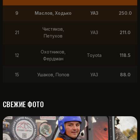
9
Маслов, Ходько
УАЗ
250.0
Чистяков,
21
УАЗ
211.0
Петухов
Охотников,
12
Toyota
118.5
Фердман
15
Ушаков, Попов
УАЗ
88.0
СВЕЖИЕ ФОТО