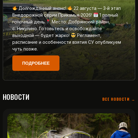
Долгожданный анонс!
22 августа — 3‑й этап
Внедорожной серии Прикамья‑2026!
1 полный
гоночный день.
Место: Добрянский район,
с. Никулино. Готовьтесь и освобождайте
выходной — будет жарко!
Регламент,
расписание и особенности взятия СУ опубликуем
чуть позже.
ПОДРОБНЕЕ
НОВОСТИ
ВСЕ НОВОСТИ →