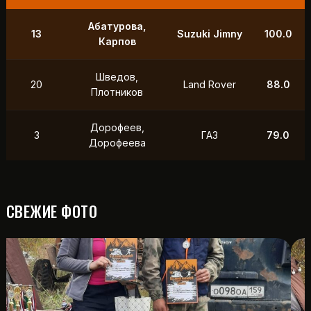
9
Маслов, Ходько
УАЗ
250.0
Чистяков,
21
УАЗ
211.0
Петухов
Охотников,
12
Toyota
118.5
Фердман
15
Ушаков, Попов
УАЗ
88.0
СВЕЖИЕ ФОТО