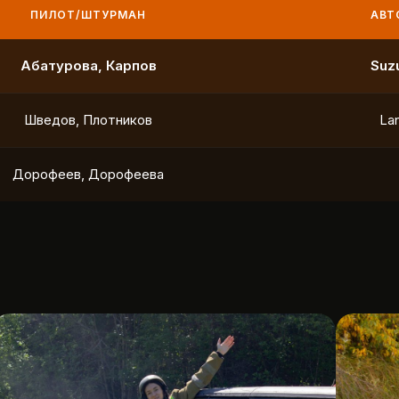
ПИЛОТ/ШТУРМАН
АВТО
Маслов, Ходько
Чистяков, Петухов
Охотников, Фердман
To
Ушаков, Попов