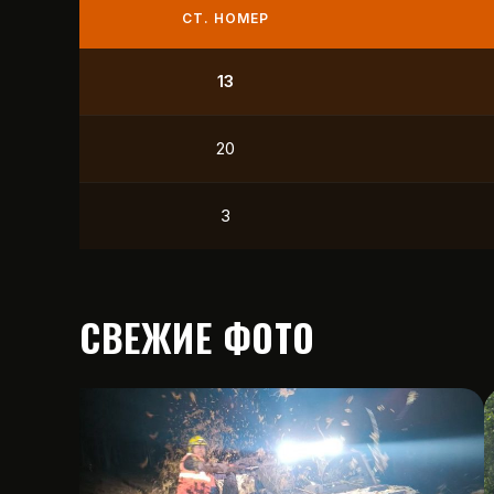
СТ. НОМЕР
9
21
12
15
СВЕЖИЕ ФОТО