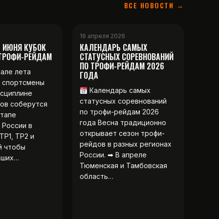
ВСЕ НОВОСТИ →
16 апреля 2026
2 ИЮНЯ КУБОК
КАЛЕНДАРЬ САМЫХ
 ТРОФИ-РЕЙДАМ
СТАТУСНЫХ СОРЕВНОВАНИЙ
ПО ТРОФИ-РЕЙДАМ 2026
чале лета
ГОДА
 спортсмены
Календарь самых
исциплине
статусных соревнований
ов соберутся
по трофи-рейдам 2026
этапе
года Весна традиционно
 России в
открывает сезон трофи-
ТР1, ТР2 и
рейдов в разных регионах
й чтобы
России. ➡ В апреле
чших…
Тюменская и Тамбовская
область…