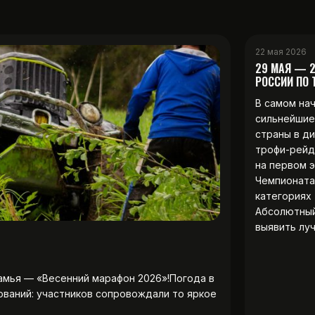
22 мая 2026
29 МАЯ — 
РОССИИ ПО
В самом на
сильнейшие
страны в д
трофи-рейд
на первом 
Чемпионата
категориях 
Абсолютны
выявить лу
амья — «Весенний марафон 2026»!Погода в
ований: участников сопровождали то яркое