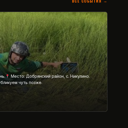
ВСЕ СОБЫТИЯ →
нь.
Место: Добрянский район, с. Никулино.
убликуем чуть позже.