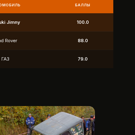
МОБИЛЬ
БАЛЛЫ
УАЗ
250.0
УАЗ
211.0
yota
118.5
УАЗ
88.0