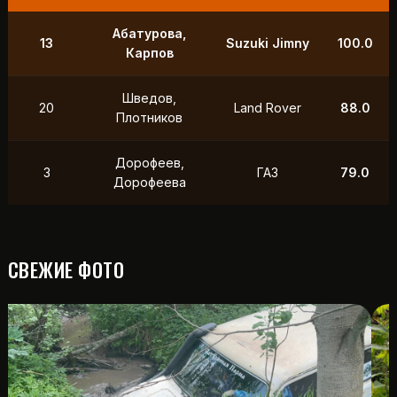
9
Маслов, Ходько
УАЗ
250.0
Чистяков,
21
УАЗ
211.0
Петухов
Охотников,
12
Toyota
118.5
Фердман
15
Ушаков, Попов
УАЗ
88.0
СВЕЖИЕ ФОТО