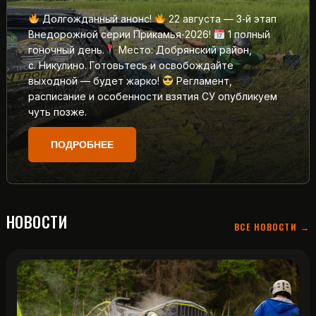
Долгожданный анонс!
22 августа — 3‑й этап
Внедорожной серии Прикамья‑2026!
1 полный
гоночный день.
Место: Добрянский район,
с. Никулино. Готовьтесь и освобождайте
выходной — будет жарко!
Регламент,
расписание и особенности взятия СУ опубликуем
чуть позже.
ПОДРОБНЕЕ
НОВОСТИ
ВСЕ НОВОСТИ →