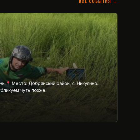
ВСЕ СОБЫТИЯ →
нь.
Место: Добрянский район, с. Никулино.
убликуем чуть позже.