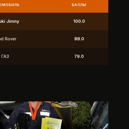
МОБИЛЬ
БАЛЛЫ
УАЗ
250.0
УАЗ
211.0
yota
118.5
УАЗ
88.0