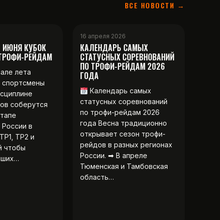
ВСЕ НОВОСТИ →
16 апреля 2026
2 ИЮНЯ КУБОК
КАЛЕНДАРЬ САМЫХ
 ТРОФИ-РЕЙДАМ
СТАТУСНЫХ СОРЕВНОВАНИЙ
ПО ТРОФИ-РЕЙДАМ 2026
чале лета
ГОДА
 спортсмены
Календарь самых
исциплине
статусных соревнований
ов соберутся
по трофи-рейдам 2026
этапе
года Весна традиционно
 России в
открывает сезон трофи-
ТР1, ТР2 и
рейдов в разных регионах
й чтобы
России. ➡ В апреле
чших…
Тюменская и Тамбовская
область…