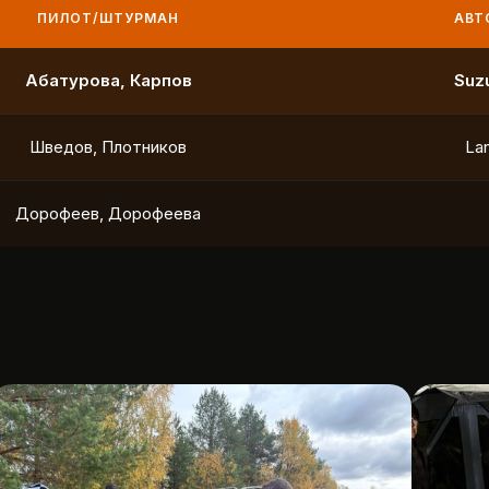
ПИЛОТ/ШТУРМАН
АВТО
Маслов, Ходько
Чистяков, Петухов
Охотников, Фердман
To
Ушаков, Попов