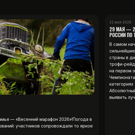
22 мая 2026
29 МАЯ — 
РОССИИ ПО
В самом на
сильнейшие
страны в д
трофи-рейд
на первом 
Чемпионата
категориях 
Абсолютны
выявить лу
амья — «Весенний марафон 2026»!Погода в
ований: участников сопровождали то яркое