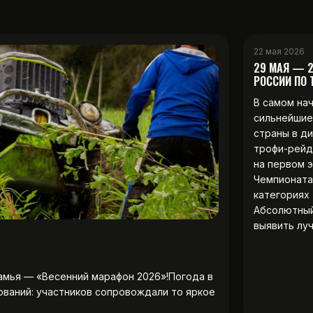
22 мая 2026
29 МАЯ — 
РОССИИ ПО
В самом на
сильнейшие
страны в д
трофи-рейд
на первом 
Чемпионата
категориях 
Абсолютны
выявить лу
амья — «Весенний марафон 2026»!Погода в
ований: участников сопровождали то яркое