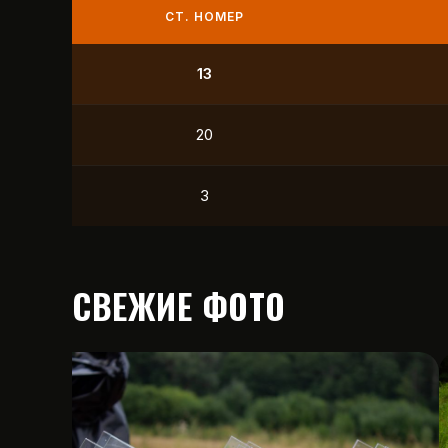
СТ. НОМЕР
9
21
12
15
СВЕЖИЕ ФОТО