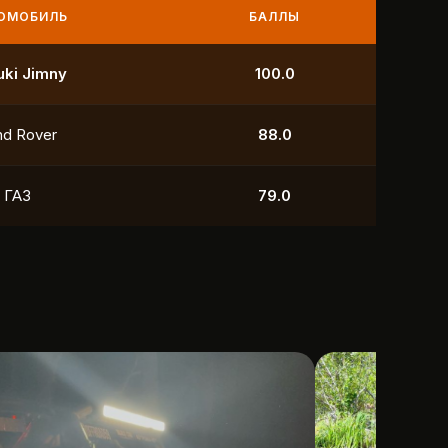
МОБИЛЬ
БАЛЛЫ
УАЗ
250.0
УАЗ
211.0
yota
118.5
УАЗ
88.0