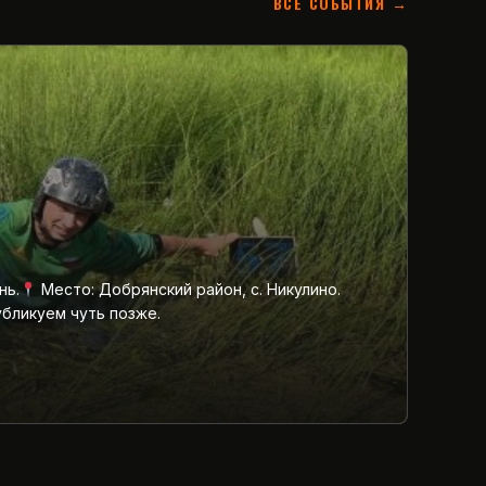
ВСЕ СОБЫТИЯ →
нь.
Место: Добрянский район, с. Никулино.
убликуем чуть позже.