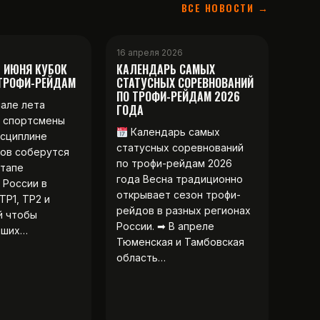
ВСЕ НОВОСТИ →
16 апреля 2026
2 ИЮНЯ КУБОК
КАЛЕНДАРЬ САМЫХ
 ТРОФИ-РЕЙДАМ
СТАТУСНЫХ СОРЕВНОВАНИЙ
ПО ТРОФИ-РЕЙДАМ 2026
чале лета
ГОДА
 спортсмены
Календарь самых
исциплине
статусных соревнований
ов соберутся
по трофи-рейдам 2026
этапе
года Весна традиционно
 России в
открывает сезон трофи-
ТР1, ТР2 и
рейдов в разных регионах
й чтобы
России. ➡ В апреле
чших…
Тюменская и Тамбовская
область…