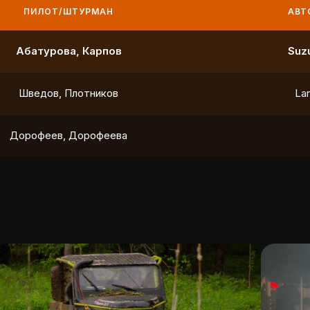
ПИЛОТ/ШТУРМАН
АВТО
Маслов, Ходько
Чистяков, Петухов
Охотников, Фердман
To
Ушаков, Попов