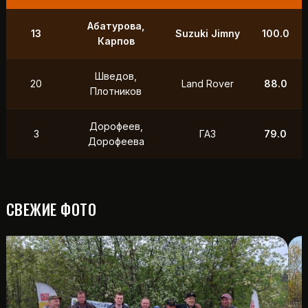
9
Маслов, Ходько
УАЗ
250.0
Чистяков,
21
УАЗ
211.0
Петухов
Охотников,
12
Toyota
118.5
Фердман
15
Ушаков, Попов
УАЗ
88.0
СВЕЖИЕ ФОТО