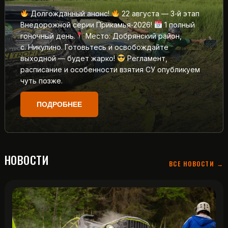
Долгожданный анонс!
22 августа — 3‑й этап
Внедорожной серии Прикамья‑2026!
1 полный
гоночный день.
Место: Добрянский район,
с. Никулино. Готовьтесь и освобождайте
выходной — будет жарко!
Регламент,
расписание и особенности взятия СУ опубликуем
чуть позже.
ПОДРОБНЕЕ
НОВОСТИ
ВСЕ НОВОСТИ →