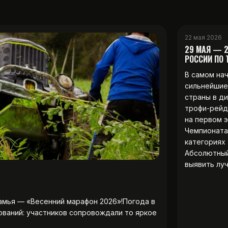
22 мая 2026
29 МАЯ — 
РОССИИ ПО
В самом на
сильнейшие
страны в д
трофи-рейд
на первом 
Чемпионата
категориях 
Абсолютны
выявить лу
амья — «Весенний марафон 2026»!Погода в
ований: участников сопровождали то яркое