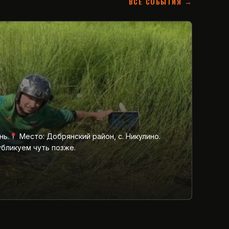
ВСЕ СОБЫТИЯ →
нь.
Место: Добрянский район, с. Никулино.
убликуем чуть позже.