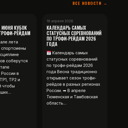
ВСЕ НОВОСТИ →
16 апреля 2026
2 ИЮНЯ КУБОК
КАЛЕНДАРЬ САМЫХ
 ТРОФИ-РЕЙДАМ
СТАТУСНЫХ СОРЕВНОВАНИЙ
ПО ТРОФИ-РЕЙДАМ 2026
чале лета
ГОДА
 спортсмены
Календарь самых
исциплине
статусных соревнований
ов соберутся
по трофи-рейдам 2026
этапе
года Весна традиционно
 России в
открывает сезон трофи-
ТР1, ТР2 и
рейдов в разных регионах
й чтобы
России. ➡ В апреле
чших…
Тюменская и Тамбовская
область…