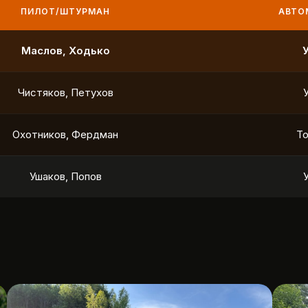
ПИЛОТ/ШТУРМАН
АВТО
Маслов, Ходько
Чистяков, Петухов
Охотников, Фердман
To
Ушаков, Попов