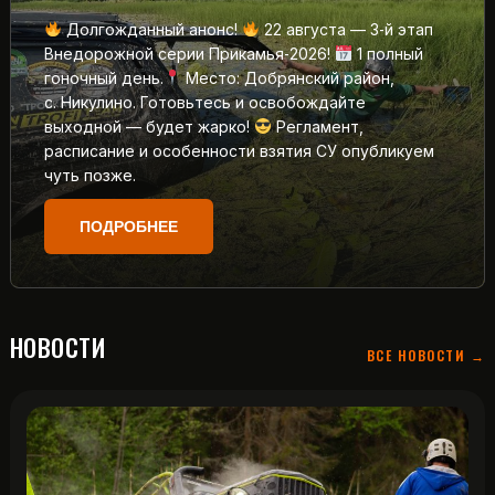
Долгожданный анонс!
22 августа — 3‑й этап
Внедорожной серии Прикамья‑2026!
1 полный
гоночный день.
Место: Добрянский район,
с. Никулино. Готовьтесь и освобождайте
выходной — будет жарко!
Регламент,
расписание и особенности взятия СУ опубликуем
чуть позже.
ПОДРОБНЕЕ
НОВОСТИ
ВСЕ НОВОСТИ →