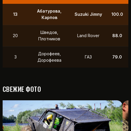
9
Маслов, Ходько
УАЗ
250.0
Чистяков,
21
УАЗ
211.0
Петухов
Охотников,
12
Toyota
118.5
Фердман
15
Ушаков, Попов
УАЗ
88.0
СВЕЖИЕ ФОТО