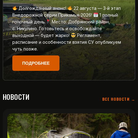
Долгожданный анонс!
22 августа — 3‑й этап
Внедорожной серии Прикамья‑2026!
1 полный
гоночный день.
Место: Добрянский район,
с. Никулино. Готовьтесь и освобождайте
выходной — будет жарко!
Регламент,
расписание и особенности взятия СУ опубликуем
чуть позже.
ПОДРОБНЕЕ
НОВОСТИ
ВСЕ НОВОСТИ →