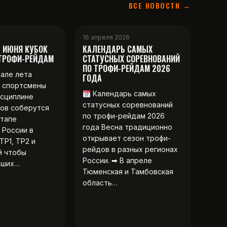
ВСЕ НОВОСТИ →
16 апреля 2026
2 ИЮНЯ КУБОК
КАЛЕНДАРЬ САМЫХ
 ТРОФИ-РЕЙДАМ
СТАТУСНЫХ СОРЕВНОВАНИЙ
ПО ТРОФИ-РЕЙДАМ 2026
чале лета
ГОДА
 спортсмены
Календарь самых
исциплине
статусных соревнований
ов соберутся
по трофи-рейдам 2026
этапе
года Весна традиционно
 России в
открывает сезон трофи-
ТР1, ТР2 и
рейдов в разных регионах
й чтобы
России. ➡ В апреле
чших…
Тюменская и Тамбовская
область…