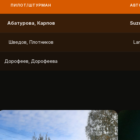
ПИЛОТ/ШТУРМАН
АВТО
Маслов, Ходько
Чистяков, Петухов
Охотников, Фердман
To
Ушаков, Попов