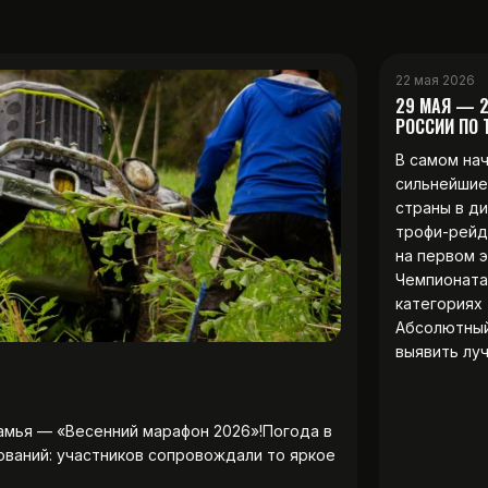
22 мая 2026
29 МАЯ — 
РОССИИ ПО
В самом на
сильнейшие
страны в д
трофи-рейд
на первом 
Чемпионата
категориях 
Абсолютны
выявить лу
амья — «Весенний марафон 2026»!Погода в
ований: участников сопровождали то яркое