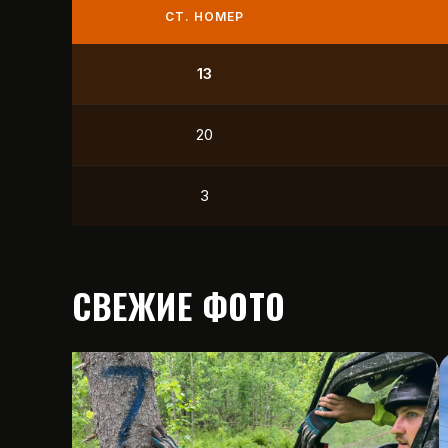
СТ. НОМЕР
9
21
12
15
СВЕЖИЕ ФОТО