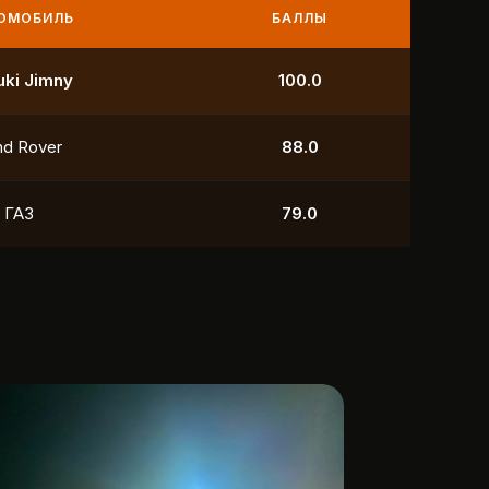
МОБИЛЬ
БАЛЛЫ
УАЗ
250.0
УАЗ
211.0
yota
118.5
УАЗ
88.0