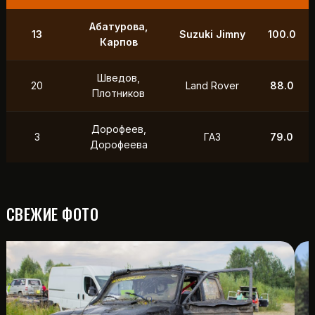
9
Маслов, Ходько
УАЗ
250.0
Чистяков,
21
УАЗ
211.0
Петухов
Охотников,
12
Toyota
118.5
Фердман
15
Ушаков, Попов
УАЗ
88.0
СВЕЖИЕ ФОТО