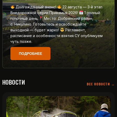
Долгожданный анонс!
22 августа — 3‑й этап
Внедорожной серии Прикамья‑2026!
1 полный
гоночный день.
Место: Добрянский район,
с. Никулино. Готовьтесь и освобождайте
выходной — будет жарко!
Регламент,
расписание и особенности взятия СУ опубликуем
чуть позже.
ПОДРОБНЕЕ
НОВОСТИ
ВСЕ НОВОСТИ →