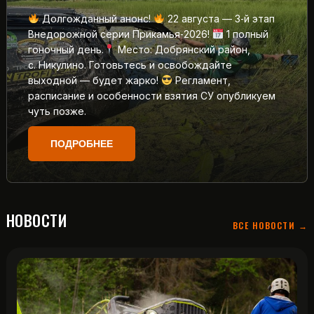
Долгожданный анонс!
22 августа — 3‑й этап
Внедорожной серии Прикамья‑2026!
1 полный
гоночный день.
Место: Добрянский район,
с. Никулино. Готовьтесь и освобождайте
выходной — будет жарко!
Регламент,
расписание и особенности взятия СУ опубликуем
чуть позже.
ПОДРОБНЕЕ
НОВОСТИ
ВСЕ НОВОСТИ →