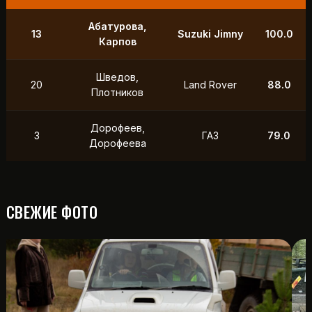
9
Маслов, Ходько
УАЗ
250.0
Чистяков,
21
УАЗ
211.0
Петухов
Охотников,
12
Toyota
118.5
Фердман
15
Ушаков, Попов
УАЗ
88.0
СВЕЖИЕ ФОТО