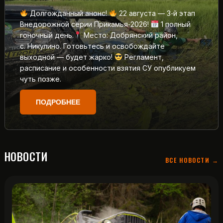
Долгожданный анонс!
22 августа — 3‑й этап
Внедорожной серии Прикамья‑2026!
1 полный
гоночный день.
Место: Добрянский район,
с. Никулино. Готовьтесь и освобождайте
выходной — будет жарко!
Регламент,
расписание и особенности взятия СУ опубликуем
чуть позже.
ПОДРОБНЕЕ
НОВОСТИ
ВСЕ НОВОСТИ →