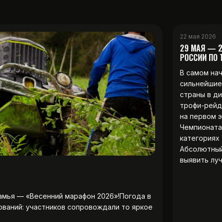
22 мая 2026
29 МАЯ — 
РОССИИ ПО
В самом на
сильнейшие
страны в д
трофи-рейд
на первом 
Чемпионата
категориях 
Абсолютны
выявить лу
амья — «Весенний марафон 2026»!Погода в
ований: участников сопровождали то яркое