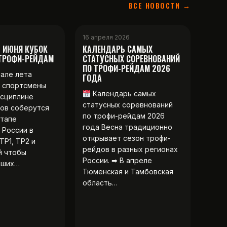
ВСЕ НОВОСТИ →
16 апреля 2026
2 ИЮНЯ КУБОК
КАЛЕНДАРЬ САМЫХ
 ТРОФИ-РЕЙДАМ
СТАТУСНЫХ СОРЕВНОВАНИЙ
ПО ТРОФИ-РЕЙДАМ 2026
чале лета
ГОДА
 спортсмены
Календарь самых
исциплине
статусных соревнований
ов соберутся
по трофи-рейдам 2026
этапе
года Весна традиционно
 России в
открывает сезон трофи-
ТР1, ТР2 и
рейдов в разных регионах
й чтобы
России. ➡ В апреле
чших…
Тюменская и Тамбовская
область…