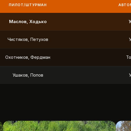
ПИЛОТ/ШТУРМАН
АВТО
Маслов, Ходько
Чистяков, Петухов
Охотников, Фердман
To
Ушаков, Попов