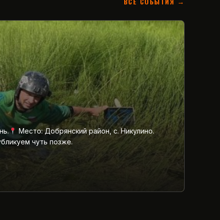
ВСЕ СОБЫТИЯ →
нь.
Место: Добрянский район, с. Никулино.
убликуем чуть позже.