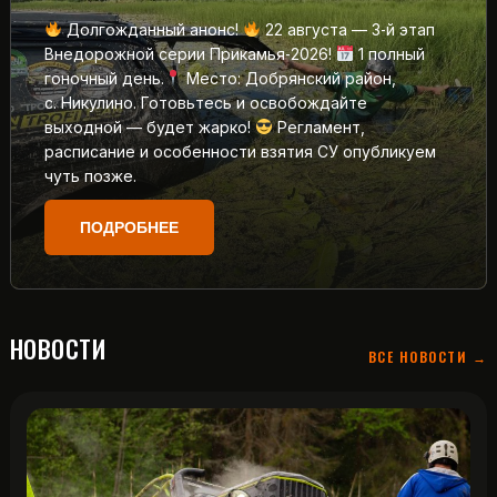
Долгожданный анонс!
22 августа — 3‑й этап
Внедорожной серии Прикамья‑2026!
1 полный
гоночный день.
Место: Добрянский район,
с. Никулино. Готовьтесь и освобождайте
выходной — будет жарко!
Регламент,
расписание и особенности взятия СУ опубликуем
чуть позже.
ПОДРОБНЕЕ
НОВОСТИ
ВСЕ НОВОСТИ →