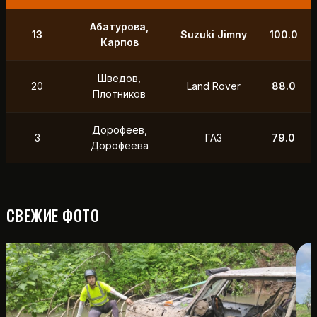
9
Маслов, Ходько
УАЗ
250.0
Чистяков,
21
УАЗ
211.0
Петухов
Охотников,
12
Toyota
118.5
Фердман
15
Ушаков, Попов
УАЗ
88.0
СВЕЖИЕ ФОТО