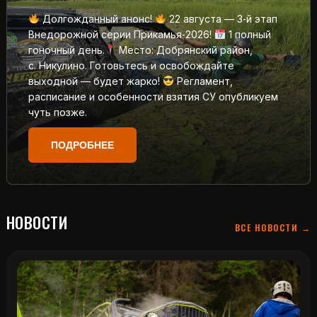
Долгожданный анонс!
22 августа — 3‑й этап
Внедорожной серии Прикамья‑2026!
1 полный
гоночный день.
Место: Добрянский район,
с. Никулино. Готовьтесь и освобождайте
выходной — будет жарко!
Регламент,
расписание и особенности взятия СУ опубликуем
чуть позже.
ПОДРОБНЕЕ
НОВОСТИ
ВСЕ НОВОСТИ →