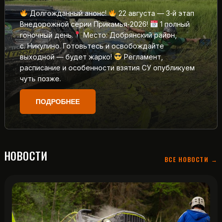
Долгожданный анонс!
22 августа — 3‑й этап
Внедорожной серии Прикамья‑2026!
1 полный
гоночный день.
Место: Добрянский район,
с. Никулино. Готовьтесь и освобождайте
выходной — будет жарко!
Регламент,
расписание и особенности взятия СУ опубликуем
чуть позже.
ПОДРОБНЕЕ
НОВОСТИ
ВСЕ НОВОСТИ →