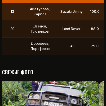
9
Маслов, Ходько
УАЗ
250.0
Чистяков,
21
УАЗ
211.0
Петухов
Охотников,
12
Toyota
118.5
Фердман
15
Ушаков, Попов
УАЗ
88.0
СВЕЖИЕ ФОТО