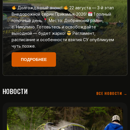
Долгожданный анонс!
22 августа — 3‑й этап
Внедорожной серии Прикамья‑2026!
1 полный
гоночный день.
Место: Добрянский район,
с. Никулино. Готовьтесь и освобождайте
выходной — будет жарко!
Регламент,
расписание и особенности взятия СУ опубликуем
чуть позже.
ПОДРОБНЕЕ
НОВОСТИ
ВСЕ НОВОСТИ →