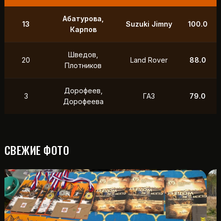
9
Маслов, Ходько
УАЗ
250.0
Чистяков,
21
УАЗ
211.0
Петухов
Охотников,
12
Toyota
118.5
Фердман
15
Ушаков, Попов
УАЗ
88.0
СВЕЖИЕ ФОТО