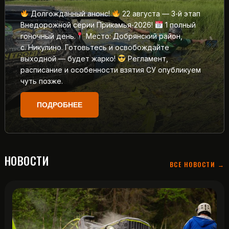
Долгожданный анонс!
22 августа — 3‑й этап
Внедорожной серии Прикамья‑2026!
1 полный
гоночный день.
Место: Добрянский район,
с. Никулино. Готовьтесь и освобождайте
выходной — будет жарко!
Регламент,
расписание и особенности взятия СУ опубликуем
чуть позже.
ПОДРОБНЕЕ
НОВОСТИ
ВСЕ НОВОСТИ →