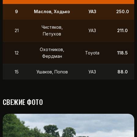
9
Маслов, Ходько
УАЗ
250.0
Чистяков,
21
УАЗ
211.0
Петухов
Охотников,
12
Toyota
118.5
Фердман
15
Ушаков, Попов
УАЗ
88.0
СВЕЖИЕ ФОТО