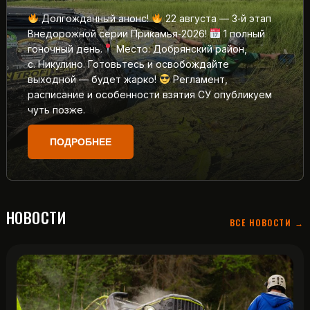
Долгожданный анонс!
22 августа — 3‑й этап
Внедорожной серии Прикамья‑2026!
1 полный
гоночный день.
Место: Добрянский район,
с. Никулино. Готовьтесь и освобождайте
выходной — будет жарко!
Регламент,
расписание и особенности взятия СУ опубликуем
чуть позже.
ПОДРОБНЕЕ
НОВОСТИ
ВСЕ НОВОСТИ →