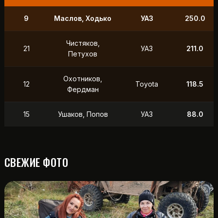
9
Маслов, Ходько
УАЗ
250.0
Чистяков,
21
УАЗ
211.0
Петухов
Охотников,
12
Toyota
118.5
Фердман
15
Ушаков, Попов
УАЗ
88.0
СВЕЖИЕ ФОТО