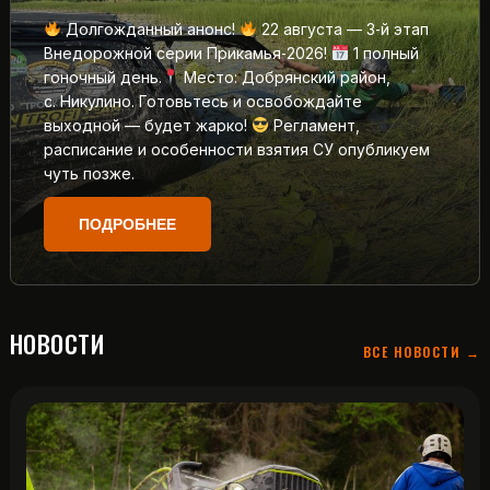
Долгожданный анонс!
22 августа — 3‑й этап
Внедорожной серии Прикамья‑2026!
1 полный
гоночный день.
Место: Добрянский район,
с. Никулино. Готовьтесь и освобождайте
выходной — будет жарко!
Регламент,
расписание и особенности взятия СУ опубликуем
чуть позже.
ПОДРОБНЕЕ
НОВОСТИ
ВСЕ НОВОСТИ →