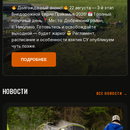
Долгожданный анонс!
22 августа — 3‑й этап
Внедорожной серии Прикамья‑2026!
1 полный
гоночный день.
Место: Добрянский район,
с. Никулино. Готовьтесь и освобождайте
выходной — будет жарко!
Регламент,
расписание и особенности взятия СУ опубликуем
чуть позже.
ПОДРОБНЕЕ
НОВОСТИ
ВСЕ НОВОСТИ →