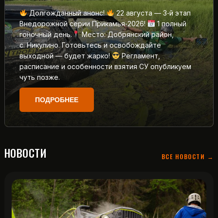
Долгожданный анонс!
22 августа — 3‑й этап
Внедорожной серии Прикамья‑2026!
1 полный
гоночный день.
Место: Добрянский район,
с. Никулино. Готовьтесь и освобождайте
выходной — будет жарко!
Регламент,
расписание и особенности взятия СУ опубликуем
чуть позже.
ПОДРОБНЕЕ
НОВОСТИ
ВСЕ НОВОСТИ →