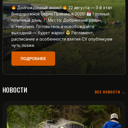
Долгожданный анонс!
22 августа — 3‑й этап
Внедорожной серии Прикамья‑2026!
1 полный
гоночный день.
Место: Добрянский район,
с. Никулино. Готовьтесь и освобождайте
выходной — будет жарко!
Регламент,
расписание и особенности взятия СУ опубликуем
чуть позже.
ПОДРОБНЕЕ
НОВОСТИ
ВСЕ НОВОСТИ →