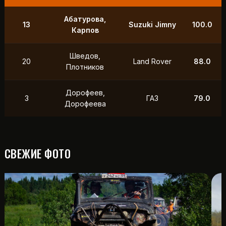
9
Маслов, Ходько
УАЗ
250.0
Чистяков,
21
УАЗ
211.0
Петухов
Охотников,
12
Toyota
118.5
Фердман
15
Ушаков, Попов
УАЗ
88.0
СВЕЖИЕ ФОТО