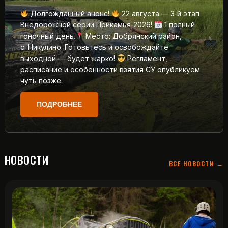
Долгожданный анонс!
22 августа — 3‑й этап
Внедорожной серии Прикамья‑2026!
1 полный
гоночный день.
Место: Добрянский район,
с. Никулино. Готовьтесь и освобождайте
выходной — будет жарко!
Регламент,
расписание и особенности взятия СУ опубликуем
чуть позже.
ПОДРОБНЕЕ
НОВОСТИ
ВСЕ НОВОСТИ →