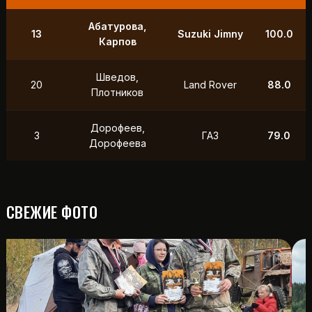
9
Маслов, Ходько
УАЗ
250.0
Чистяков,
21
УАЗ
211.0
Петухов
Охотников,
12
Toyota
118.5
Фердман
15
Ушаков, Попов
УАЗ
88.0
СВЕЖИЕ ФОТО