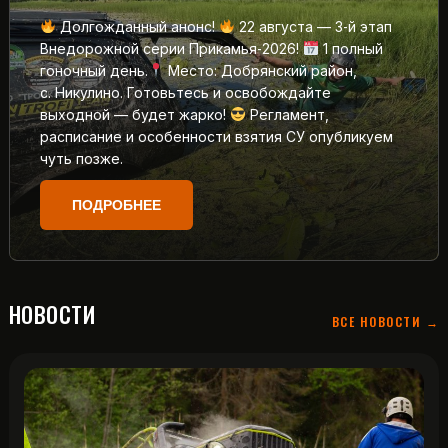
Долгожданный анонс!
22 августа — 3‑й этап
Внедорожной серии Прикамья‑2026!
1 полный
гоночный день.
Место: Добрянский район,
с. Никулино. Готовьтесь и освобождайте
выходной — будет жарко!
Регламент,
расписание и особенности взятия СУ опубликуем
чуть позже.
ПОДРОБНЕЕ
НОВОСТИ
ВСЕ НОВОСТИ →