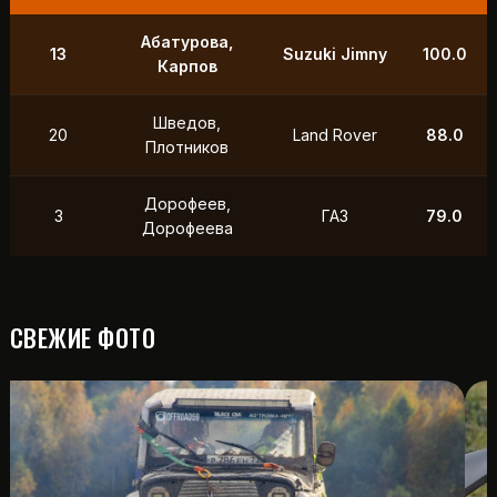
9
Маслов, Ходько
УАЗ
250.0
Чистяков,
21
УАЗ
211.0
Петухов
Охотников,
12
Toyota
118.5
Фердман
15
Ушаков, Попов
УАЗ
88.0
СВЕЖИЕ ФОТО