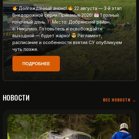
Долгожданный анонс!
22 августа — 3‑й этап
Внедорожной серии Прикамья‑2026!
1 полный
гоночный день.
Место: Добрянский район,
с. Никулино. Готовьтесь и освобождайте
выходной — будет жарко!
Регламент,
расписание и особенности взятия СУ опубликуем
чуть позже.
ПОДРОБНЕЕ
НОВОСТИ
ВСЕ НОВОСТИ →