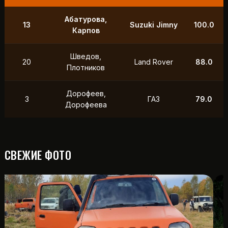
9
Маслов, Ходько
УАЗ
250.0
Чистяков,
21
УАЗ
211.0
Петухов
Охотников,
12
Toyota
118.5
Фердман
15
Ушаков, Попов
УАЗ
88.0
СВЕЖИЕ ФОТО