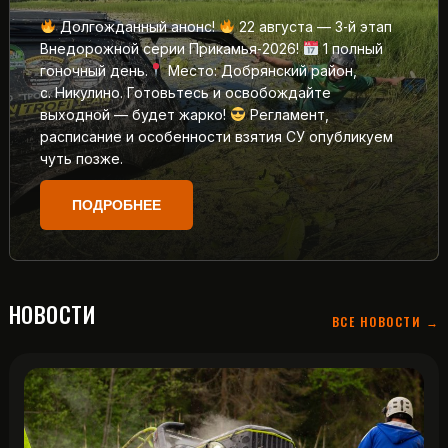
Долгожданный анонс!
22 августа — 3‑й этап
Внедорожной серии Прикамья‑2026!
1 полный
гоночный день.
Место: Добрянский район,
с. Никулино. Готовьтесь и освобождайте
выходной — будет жарко!
Регламент,
расписание и особенности взятия СУ опубликуем
чуть позже.
ПОДРОБНЕЕ
НОВОСТИ
ВСЕ НОВОСТИ →