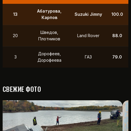
9
Маслов, Ходько
УАЗ
250.0
Чистяков,
21
УАЗ
211.0
Петухов
Охотников,
12
Toyota
118.5
Фердман
15
Ушаков, Попов
УАЗ
88.0
СВЕЖИЕ ФОТО