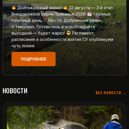
Долгожданный анонс!
22 августа — 3‑й этап
Внедорожной серии Прикамья‑2026!
1 полный
гоночный день.
Место: Добрянский район,
с. Никулино. Готовьтесь и освобождайте
выходной — будет жарко!
Регламент,
расписание и особенности взятия СУ опубликуем
чуть позже.
ПОДРОБНЕЕ
НОВОСТИ
ВСЕ НОВОСТИ →