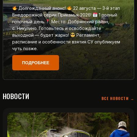
Долгожданный анонс!
22 августа — 3‑й этап
Внедорожной серии Прикамья‑2026!
1 полный
гоночный день.
Место: Добрянский район,
с. Никулино. Готовьтесь и освобождайте
выходной — будет жарко!
Регламент,
расписание и особенности взятия СУ опубликуем
чуть позже.
ПОДРОБНЕЕ
НОВОСТИ
ВСЕ НОВОСТИ →