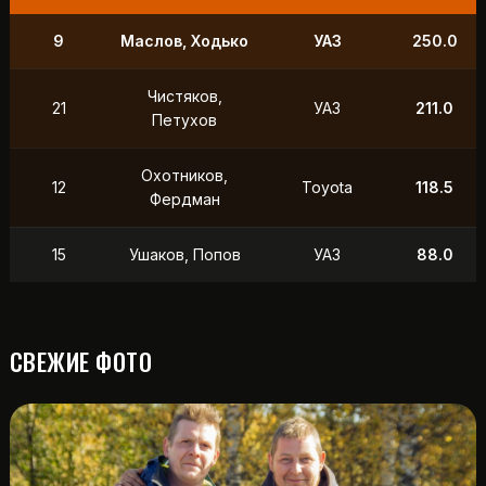
9
Маслов, Ходько
УАЗ
250.0
Чистяков,
21
УАЗ
211.0
Петухов
Охотников,
12
Toyota
118.5
Фердман
15
Ушаков, Попов
УАЗ
88.0
СВЕЖИЕ ФОТО