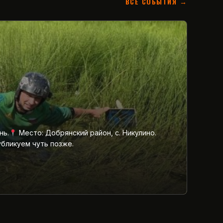
ВСЕ СОБЫТИЯ →
нь.
Место: Добрянский район, с. Никулино.
убликуем чуть позже.