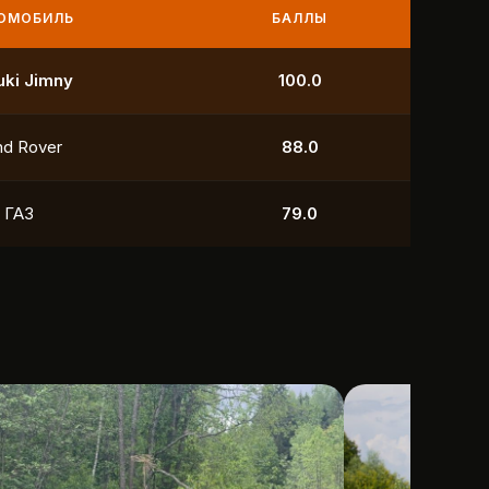
МОБИЛЬ
БАЛЛЫ
УАЗ
250.0
УАЗ
211.0
yota
118.5
УАЗ
88.0