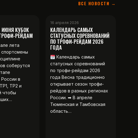
ВСЕ НОВОСТИ →
16 апреля 2026
2 ИЮНЯ КУБОК
КАЛЕНДАРЬ САМЫХ
 ТРОФИ-РЕЙДАМ
СТАТУСНЫХ СОРЕВНОВАНИЙ
ПО ТРОФИ-РЕЙДАМ 2026
чале лета
ГОДА
 спортсмены
Календарь самых
исциплине
статусных соревнований
ов соберутся
по трофи-рейдам 2026
этапе
года Весна традиционно
 России в
открывает сезон трофи-
ТР1, ТР2 и
рейдов в разных регионах
й чтобы
России. ➡ В апреле
чших…
Тюменская и Тамбовская
область…