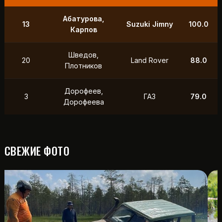
9
Маслов, Ходько
УАЗ
250.0
Чистяков,
21
УАЗ
211.0
Петухов
Охотников,
12
Toyota
118.5
Фердман
15
Ушаков, Попов
УАЗ
88.0
СВЕЖИЕ ФОТО