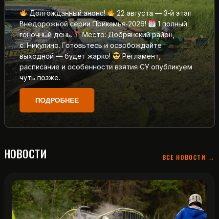
Долгожданный анонс!
22 августа — 3‑й этап
Внедорожной серии Прикамья‑2026!
1 полный
гоночный день.
Место: Добрянский район,
с. Никулино. Готовьтесь и освобождайте
выходной — будет жарко!
Регламент,
расписание и особенности взятия СУ опубликуем
чуть позже.
ПОДРОБНЕЕ
НОВОСТИ
ВСЕ НОВОСТИ →