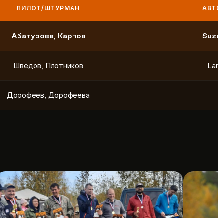
ПИЛОТ/ШТУРМАН
АВТО
Маслов, Ходько
Чистяков, Петухов
Охотников, Фердман
To
Ушаков, Попов