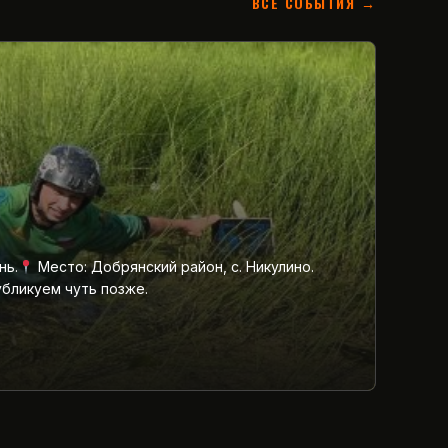
ВСЕ СОБЫТИЯ →
нь.
Место: Добрянский район, с. Никулино.
убликуем чуть позже.