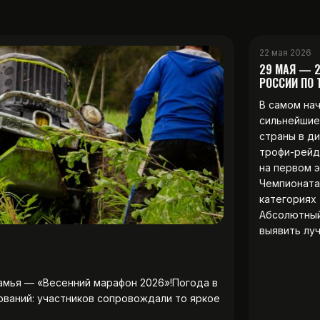
22 мая 2026
29 МАЯ — 
РОССИИ ПО
В самом на
сильнейшие
страны в д
трофи-рейд
на первом 
Чемпионата
категориях 
Абсолютны
выявить лу
амья — «Весенний марафон 2026»!Погода в
ований: участников сопровождали то яркое