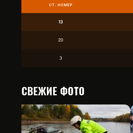
СТ. НОМЕР
9
21
12
15
СВЕЖИЕ ФОТО