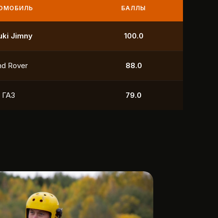
МОБИЛЬ
БАЛЛЫ
УАЗ
250.0
УАЗ
211.0
yota
118.5
УАЗ
88.0