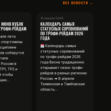
ВСЕ НОВОСТИ →
16 апреля 2026
2 ИЮНЯ КУБОК
КАЛЕНДАРЬ САМЫХ
 ТРОФИ-РЕЙДАМ
СТАТУСНЫХ СОРЕВНОВАНИЙ
ПО ТРОФИ-РЕЙДАМ 2026
чале лета
ГОДА
 спортсмены
Календарь самых
исциплине
статусных соревнований
ов соберутся
по трофи-рейдам 2026
этапе
года Весна традиционно
 России в
открывает сезон трофи-
ТР1, ТР2 и
рейдов в разных регионах
й чтобы
России. ➡ В апреле
чших…
Тюменская и Тамбовская
область…