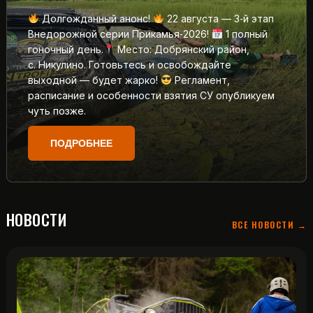
Долгожданный анонс!
22 августа — 3‑й этап
Внедорожной серии Прикамья‑2026!
1 полный
гоночный день.
Место: Добрянский район,
с. Никулино. Готовьтесь и освобождайте
выходной — будет жарко!
Регламент,
расписание и особенности взятия СУ опубликуем
чуть позже.
ПОДРОБНЕЕ
НОВОСТИ
ВСЕ НОВОСТИ →