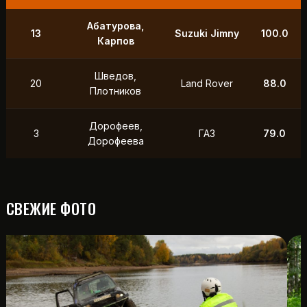
9
Маслов, Ходько
УАЗ
250.0
Чистяков,
21
УАЗ
211.0
Петухов
Охотников,
12
Toyota
118.5
Фердман
15
Ушаков, Попов
УАЗ
88.0
СВЕЖИЕ ФОТО